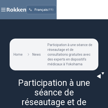
Français
(
FR
)
Participation à une séance de
réseautage et de
Home
News
consultations gratuites avec
des experts en dispositifs
médicaux à Yokohama
Participation à une
séance de
réseautage et de